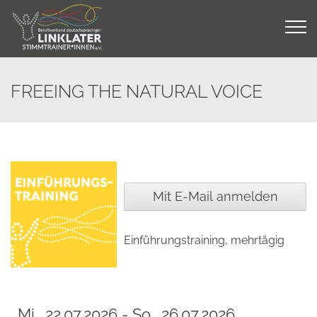
Skip
to
content
FREEING THE NATURAL VOICE
Mit E-Mail anmelden
Einführungstraining, mehrtägig
Mi., 22.07.2026 - So., 26.07.2026