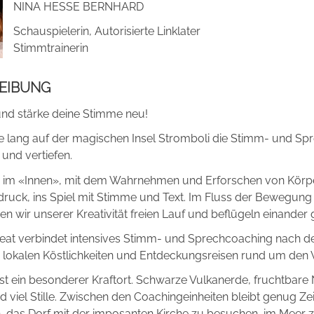
NINA HESSE BERNHARD
Schauspielerin, Autorisierte Linklater
Stimmtrainerin
EIBUNG
nd stärke deine Stimme neu!
 lang auf der magischen Insel Stromboli die Stimm- und Spr
und vertiefen.
n im «Innen», mit dem Wahrnehmen und Erforschen von Körpe
druck, ins Spiel mit Stimme und Text. Im Fluss der Bewegung
en wir unserer Kreativität freien Lauf und beflügeln einander 
reat verbindet intensives Stimm- und Sprechcoaching nach d
 lokalen Köstlichkeiten und Entdeckungsreisen rund um den 
ist ein besonderer Kraftort. Schwarze Vulkanerde, fruchtbare
 viel Stille. Zwischen den Coachingeinheiten bleibt genug Zei
 das Dorf mit der imposanten Kirche zu besuchen, im Meer 