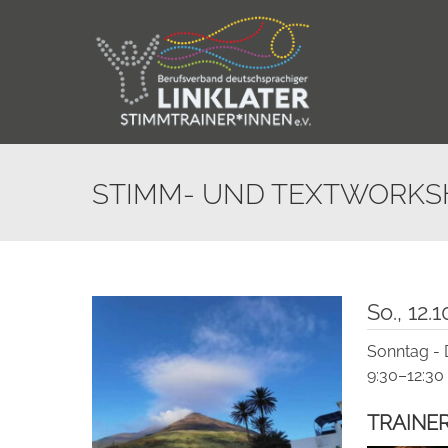
Skip
to
content
STIMM- UND TEXTWORKS
So., 12.
Sonntag -
9:30–12:30 
TRAINER