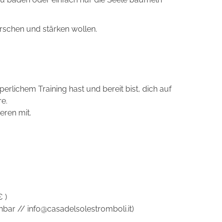
orschen und stärken wollen.
rlichem Training hast und bereit bist, dich auf
re.
eren mit.
 )
hbar // info@casadelsolestromboli.it)