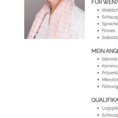
FÜR WEN?
Weiblic
Schausp
Spreche
Firmen
Selbsts
MEIN ANG
Stimmtr
Kommuni
Präsenta
Mikrofo
Führungs
QUALIFIK
Logopä
Schausp