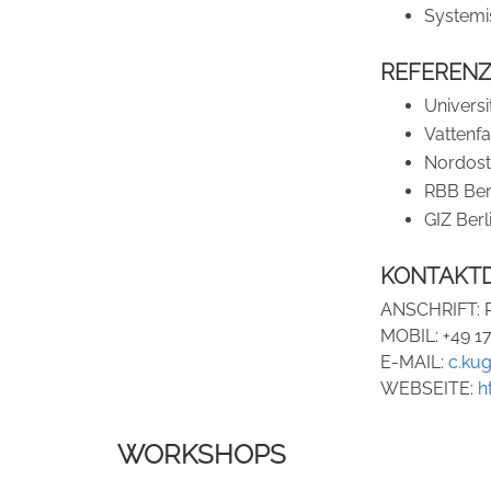
Systemi
REFEREN
Universi
Vattenfa
Nordost
RBB Ber
GIZ Berl
KONTAKT
ANSCHRIFT:
MOBIL:
+49 1
E-MAIL:
c.kug
WEBSEITE:
h
WORKSHOPS