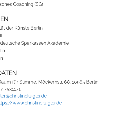
sches Coaching (SG)
ZEN
tät der Künste Berlin
ll
deutsche Sparkassen Akademie
lin
in
DATEN
Raum für Stimme, Möckernstr. 68, 10965 Berlin
77 7531171
ler@christinekugler.de
ttps://www.christinekugler.de