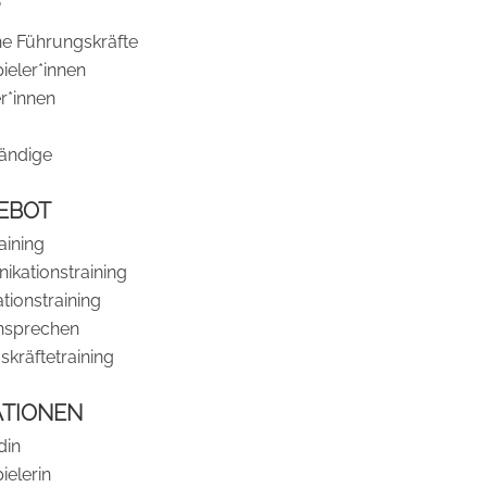
he Führungskräfte
ieler*innen
r*innen
tändige
EBOT
aining
kationstraining
tionstraining
nsprechen
kräftetraining
ATIONEN
din
ielerin