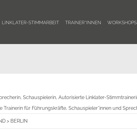
LINKLATER-STIMMARBEIT
TRAINER*INNEN
WORKSHOPS
recherin, Schauspielerin, Autorisierte Linklater-Stimmtraineri
e Trainerin für Führungskräfte, Schauspieler*innen und Sprec
ND
>
BERLIN