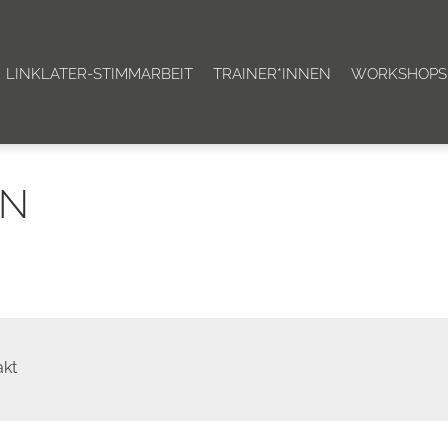
LINKLATER-STIMMARBEIT
TRAINER*INNEN
WORKSHOPS
RN
akt