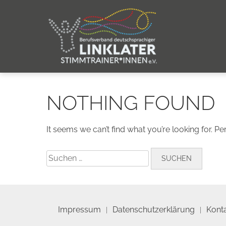
Skip
to
content
NOTHING FOUND
It seems we can’t find what you’re looking for. P
Suchen
nach:
Impressum
Datenschutzerklärung
Kont